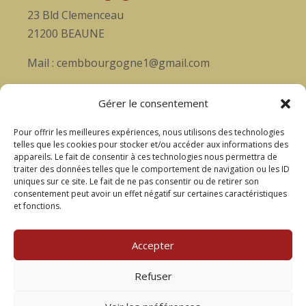
23 Bld Clemenceau
21200 BEAUNE
Mail : cembbourgogne1@gmail.com
Soutenez nous
Gérer le consentement
Rejoignez-nous, pour vivre ensemble cette
Pour offrir les meilleures expériences, nous utilisons des technologies
aventure musicale et passionnée!
telles que les cookies pour stocker et/ou accéder aux informations des
appareils. Le fait de consentir à ces technologies nous permettra de
Accèder au formulaire
traiter des données telles que le comportement de navigation ou les ID
uniques sur ce site. Le fait de ne pas consentir ou de retirer son
consentement peut avoir un effet négatif sur certaines caractéristiques
Liens utiles
et fonctions.
Mentions légales
Accepter
Politique des cookies
Refuser
Politique de confidentialité