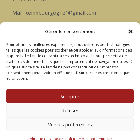
Mail : cembbourgogne1@gmail.com
Soutenez nous
Gérer le consentement
Rejoignez-nous, pour vivre ensemble cette
Pour offrir les meilleures expériences, nous utilisons des technologies
aventure musicale et passionnée!
telles que les cookies pour stocker et/ou accéder aux informations des
appareils. Le fait de consentir à ces technologies nous permettra de
Accèder au formulaire
traiter des données telles que le comportement de navigation ou les ID
uniques sur ce site. Le fait de ne pas consentir ou de retirer son
consentement peut avoir un effet négatif sur certaines caractéristiques
Liens utiles
et fonctions.
Mentions légales
Accepter
Politique des cookies
Refuser
Politique de confidentialité
Voir les préférences
©2024 – CEMB | Réalisation
Aurore Selva
Politique des cookies
Politique de confidentialité