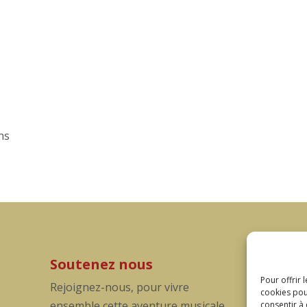
ns
Soutenez nous
Pour offrir 
Rejoignez-nous, pour vivre
cookies pou
ensemble cette aventure musicale
consentir à