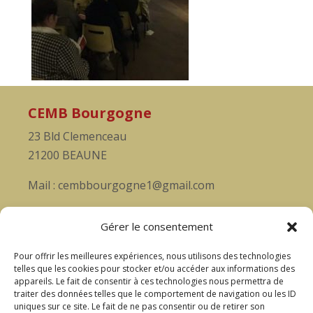
CEMB Bourgogne
23 Bld Clemenceau
21200 BEAUNE
Mail : cembbourgogne1@gmail.com
Soutenez nous
Gérer le consentement
Rejoignez-nous, pour vivre ensemble cette
Pour offrir les meilleures expériences, nous utilisons des technologies
aventure musicale et passionnée!
telles que les cookies pour stocker et/ou accéder aux informations des
appareils. Le fait de consentir à ces technologies nous permettra de
Accèder au formulaire
traiter des données telles que le comportement de navigation ou les ID
uniques sur ce site. Le fait de ne pas consentir ou de retirer son