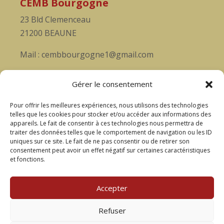
CEMB Bourgogne
23 Bld Clemenceau
21200 BEAUNE
Mail : cembbourgogne1@gmail.com
Soutenez nous
Gérer le consentement
Rejoignez-nous, pour vivre ensemble cette
Pour offrir les meilleures expériences, nous utilisons des technologies
aventure musicale et passionnée!
telles que les cookies pour stocker et/ou accéder aux informations des
appareils. Le fait de consentir à ces technologies nous permettra de
Accèder au formulaire
traiter des données telles que le comportement de navigation ou les ID
uniques sur ce site. Le fait de ne pas consentir ou de retirer son
consentement peut avoir un effet négatif sur certaines caractéristiques
Liens utiles
et fonctions.
Mentions légales
Accepter
Politique des cookies
Refuser
Politique de confidentialité