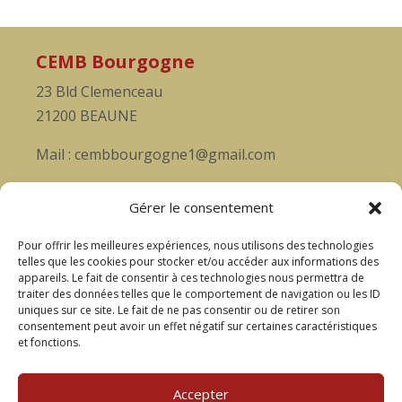
CEMB Bourgogne
23 Bld Clemenceau
21200 BEAUNE
Mail : cembbourgogne1@gmail.com
Soutenez nous
Gérer le consentement
Rejoignez-nous, pour vivre ensemble cette
Pour offrir les meilleures expériences, nous utilisons des technologies
aventure musicale et passionnée!
telles que les cookies pour stocker et/ou accéder aux informations des
appareils. Le fait de consentir à ces technologies nous permettra de
Accèder au formulaire
traiter des données telles que le comportement de navigation ou les ID
uniques sur ce site. Le fait de ne pas consentir ou de retirer son
consentement peut avoir un effet négatif sur certaines caractéristiques
Liens utiles
et fonctions.
Mentions légales
Accepter