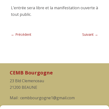
L’entrée sera libre et la manifestation ouverte à
tout public.
←
Précédent
Suivant
→
CEMB Bourgogne
23 Bld Clemenceau
21200 BEAUNE
Mail : cembbourgogne1@gmail.com